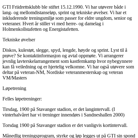
GTI Friidrettsklubb ble stiftet 15.12.1990. Vi har utøvere både i
lang- og mellomdistanseløp, sprint og tekniske øvelser. Vi har et
inkluderende treningsmiljø som passer for eldre ungdom, senior og
veteraner. Hvert år stiller vi med herre- og damelag i
Holmenkollstafetten og Energistafetten.
Tekniske øvelser
Diskos, kulestøt, slegge, spyd, lengde, høyde og sprint. Lyst til å
prøve? Se kontaktinformasjon og avtal oppmøte. Vi arrangerer
jevnlig lavterskelarrangement som kastfemkamp hvor nybegynnere
kan få veiledning og er hjertelig velkomne. Vi har også utøvere som
deltar på veteran-NM, Nordiske veteranmesterskap og veteran
VM/Masters
Løpetrening
Felles løpetreninger:
Tirsdag, 1900 på Stavanger stadion, er det langintervall. (I
vinterhalvåret har vi treninger innendørs i Sandneshallen 2000)
Torsdag 1900 på Stavanger stadion er det vanligvis kortintervall.
Månedlig treningsprogram, styrke og løp legges ut på GTI sin spond