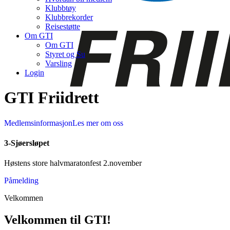
Klubbtøy
Klubbrekorder
Reisestøtte
Om GTI
Om GTI
Styret og Su
Varsling
Login
GTI Friidrett
Medlemsinformasjon
Les mer om oss
3-Sjøersløpet
Høstens store halvmaratonfest 2.november
Påmelding
Velkommen
Velkommen til GTI!