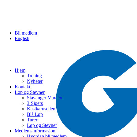
Bli medlem
English
Hjem
Trening
Nyheter
Kontakt
Løp og Stevner
Stavanger Maraton
3-Sjøers
Kastkarusellen
Blå Løp
Turer
Løp og Stevner
Medlemsinformasjon
Hvordan bli medlem