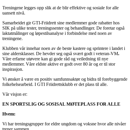
Treningene legges opp slik at de blir effektive og sosiale for alle
uansett nivå.
Samarbeidet gir GTI-Friidrett sine medlemmer gode rabatter hos
SIK på ulike tester, treningssenter og behandlinger. De foretar også
laktatmålinger og løpestilsanalyse i forbindelse med noen av
treningene.
Klubben vår innehar noen av de beste kastere og sprintere i landet i
sine aldersklasser. De hevder seg også svært godt i veteran-VM
.
Våre erfarne utøvere kan gi gode råd og veiledning til nye
medlemmer. Våre eldste aktive er godt over 80 år og er til stor
inspirasjon.
Vi ønsker å være en positiv samfunnsaktør og bidra til forebyggende
folkehelsearbeid. I GTI Friidrettsklubb er det plass til alle.
Vår visjon er:
EN SPORTSLIG OG SOSISAL MØTEPLASS FOR ALLE
Hvem:
Vi har treningsgrupper for eldre ungdom og voksne hvor alle nivåer
trener sammen.